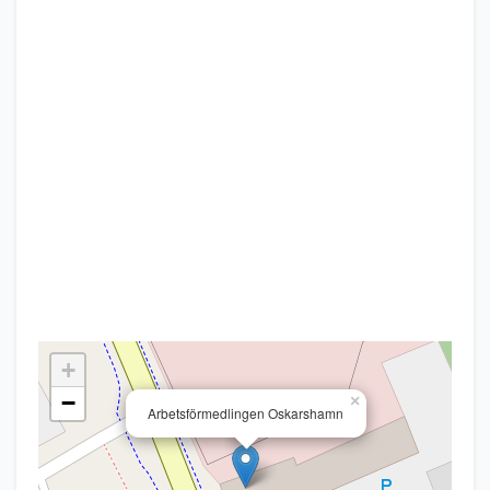
+
−
×
Arbetsförmedlingen Oskarshamn