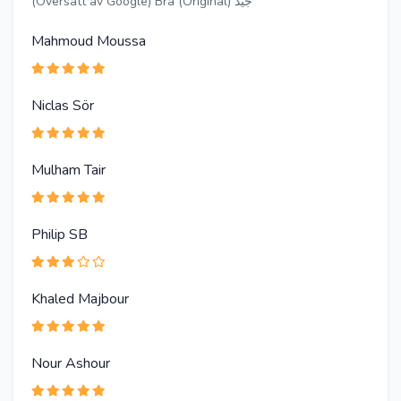
(Översatt av Google) Bra (Original) جيد
Mahmoud Moussa
Niclas Sör
Mulham Tair
Philip SB
Khaled Majbour
Nour Ashour