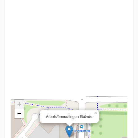
+
−
×
Arbetsförmedlingen Skövde