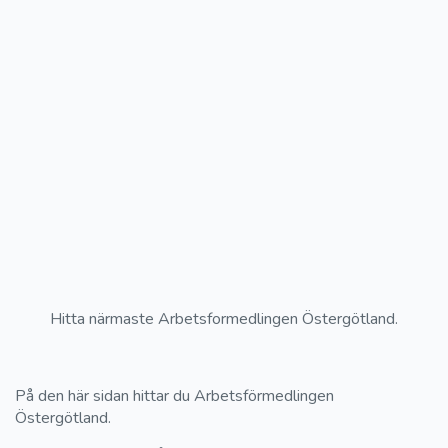
Hitta närmaste Arbetsformedlingen Östergötland.
På den här sidan hittar du Arbetsförmedlingen
Östergötland.