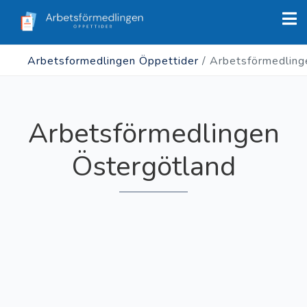
Arbetsformedlingen Öppettider
/
Arbetsförmedling
Arbetsförmedlingen
Östergötland