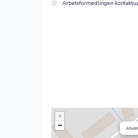
Arbetsförmedlingen kontaktup
+
−
Arbets