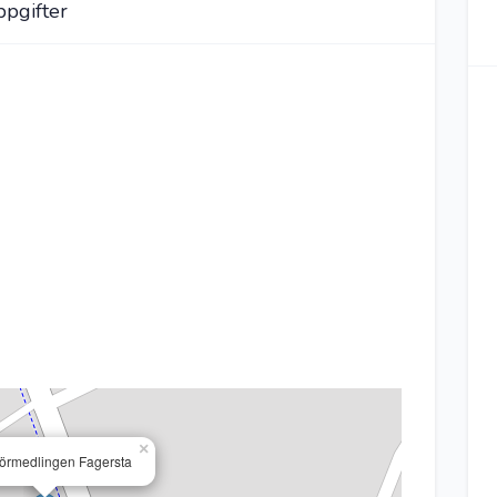
pgifter
×
förmedlingen Fagersta