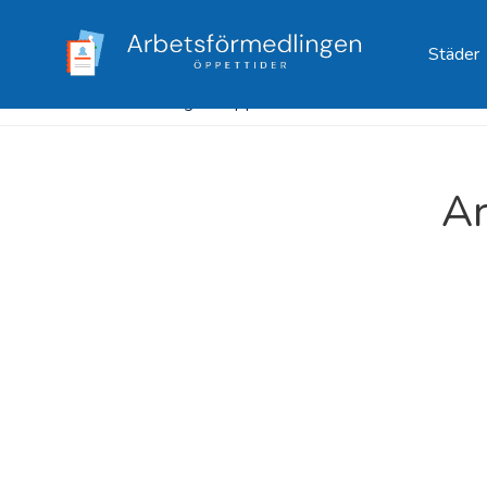
Städer
Arbetsformedlingen Öppettider
/
Västmanland
/
Ar
Ar