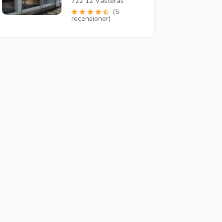
722 12 Västerås
(5
recensioner)