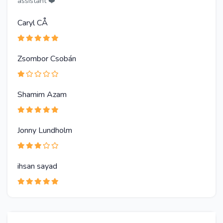
assistant ❤️
Caryl CÅ
Zsombor Csobán
Shamim Azam
Jonny Lundholm
ihsan sayad