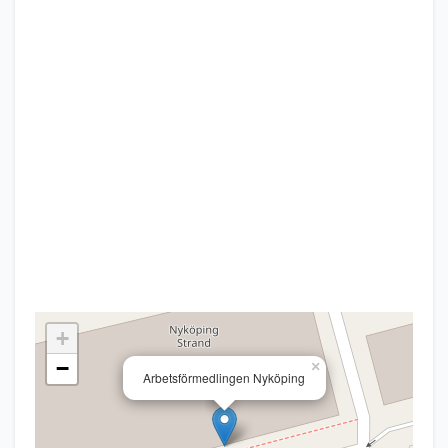
+
−
×
Arbetsförmedlingen Nyköping