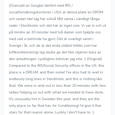
(Översatt av Google) Jämfört med IRS /
socialförsäkringskontoren i USA är denna plats en DRÖM
och sedan lite! Jag har också fått vänta i oändligt långa
rader i Stockholm, och det här är inget som. Vi var in och ut
på mindre än 20 minuter med två damer som hjälpte oss
med vad vi behövde ha gjort. Det är ovanligt varmt i
Sverige i år, och de är det enda stället hittills som har
luftkonditionering! Jag skulle ge det fem stjärnor bara av
den anledningen. Lyckligtvis behöver jag inte. :) (Original)
Compared to the IRS/Social Security offices in the US, this
place is a DREAM, and then some! I've also had to wait in
endlessly long lines in Stockholm, and this is nothing like
that. We were in-and-out in less than 20 minutes with two
ladies helping us out with what we needed to have done..
It's unusually hot in Sweden this year, and they are the
only place so far that has Air Conditioning! I'd give it five
stars for that reason alone. Luckily I don't have to. :)