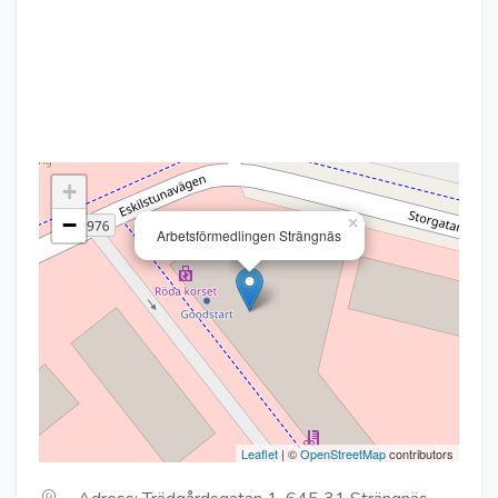
+
−
×
Arbetsförmedlingen Strängnäs
Leaflet
| ©
OpenStreetMap
contributors