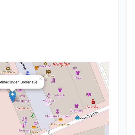
×
örmedlingen Södertälje