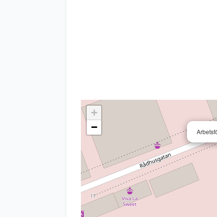
+
−
Arbetsf