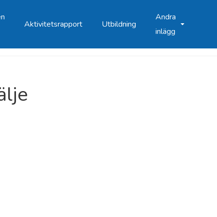
en
Andra
Aktivitetsrapport
Utbildning
inlägg
lje