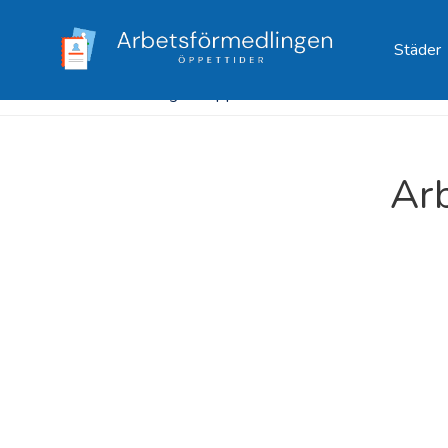
Städer
Arbetsformedlingen Öppettider
/
Stockholm
/
Arbet
Ar