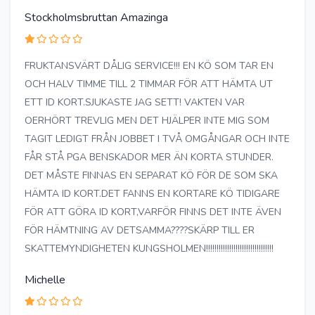
Stockholmsbruttan Amazinga
FRUKTANSVÄRT DÅLIG SERVICE!!! EN KÖ SOM TAR EN
OCH HALV TIMME TILL 2 TIMMAR FÖR ATT HÄMTA UT
ETT ID KORT.SJUKASTE JAG SETT! VAKTEN VAR
OERHÖRT TREVLIG MEN DET HJÄLPER INTE MIG SOM
TAGIT LEDIGT FRÅN JOBBET I TVÅ OMGÅNGAR OCH INTE
FÅR STÅ PGA BENSKADOR MER ÄN KORTA STUNDER.
DET MÅSTE FINNAS EN SEPARAT KÖ FÖR DE SOM SKA
HÄMTA ID KORT.DET FANNS EN KORTARE KÖ TIDIGARE
FÖR ATT GÖRA ID KORT,VARFÖR FINNS DET INTE ÄVEN
FÖR HÄMTNING AV DETSAMMA????SKÄRP TILL ER
SKATTEMYNDIGHETEN KUNGSHOLMEN!!!!!!!!!!!!!!!!!!!!!!!!!!!!!!!!
Michelle