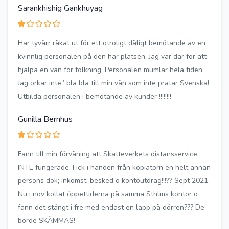
Sarankhishig Gankhuyag
Har tyvärr råkat ut för ett otroligt dåligt bemötande av en
kvinnlig personalen på den här platsen. Jag var där för att
hjälpa en vän för tolkning. Personalen mumlar hela tiden “
Jag orkar inte” bla bla till min vän som inte pratar Svenska!
Utbilda personalen i bemötande av kunder !!!!!!!!
Gunilla Bernhus
Fann till min förvåning att Skatteverkets distansservice
INTE fungerade. Fick i handen från kopiatorn en helt annan
persons dok; inkomst, besked o kontoutdrag!!!?? Sept 2021.
Nu i nov kollat öppettiderna på samma Sthlms kontor o
fann det stängt i fre med endast en lapp på dörren??? De
borde SKÄMMAS!