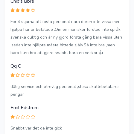
Chip's Bbi's
För 4 stjärna att fösta personal nära dören inte vissa mer
hjälpa hur är betalade .Om en mäniskor förstod inte språk
svenska duktig och är ny gjord första gång bara vissa liten
,sedan inte hjälpte måste hittade själv.Så inte bra ,men
bara liten bra att gjord snabbt bara en veckor 👍
Qq C
dålig service och otrevlig personal ,slösa skattebetalares
pengar
Emil Edström
Snabbt var det de inte gick