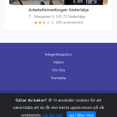
Arbetsförmedlingen Södertälje
Storgatan 3, 151 72 Södertälje
(30 recensioner)
Integritetspolicy
Villkor
Om Oss
Kontakta
© 2026 Arbetsformedlingen Öppettider. Alla rättigheter förbehållna.
Gillar du kakor?
🍪 Vi använder cookies för att
säkerställa att du får den bästa upplevelsen på vår
webbplats.
Lär dig mer
Jag Håller Med